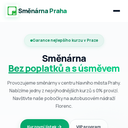
Směnárna Praha
Garance nejlepšího kurzu v Praze
Směnárna
Bez poplatků a s úsměvem
Provozujeme směnárny v centru hlavního města Prahy.
Nabízíme jedny z nejvýhodnějších kurzů s 0% provizí.
Navštivte naše pobočky na autobusovém nádraží
Florenc.
Kurzovní lístek
VIP program