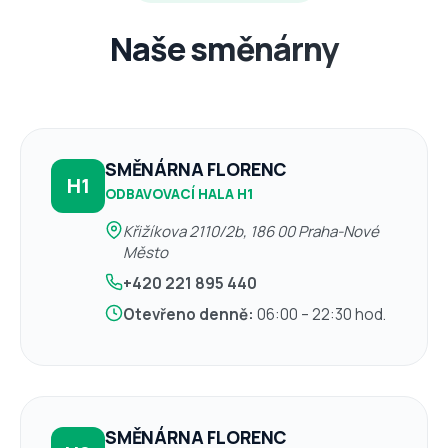
Naše směnárny
SMĚNÁRNA FLORENC
H1
ODBAVOVACÍ HALA H1
Křižíkova 2110/2b, 186 00 Praha-Nové
Město
+420 221 895 440
Otevřeno denně:
06:00 – 22:30 hod.
SMĚNÁRNA FLORENC