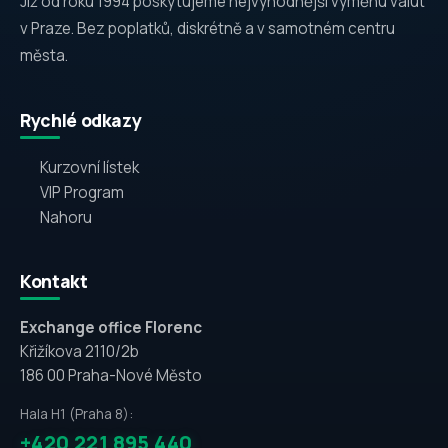
Již od roku 1994 poskytujeme nejvýhodnější výměnu valut
v Praze. Bez poplatků, diskrétně a v samotném centru
města.
Rychlé odkazy
Kurzovní lístek
VIP Program
Nahoru
Kontakt
Exchange office Florenc
Křižíkova 2110/2b
186 00 Praha-Nové Město
Hala H1 (Praha 8):
+420 221 895 440